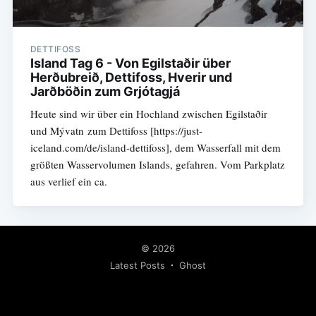
DETTIFOSS
Island Tag 6 - Von Egilstaðir über
Herðubreið, Dettifoss, Hverir und
Jarðböðin zum Grjótagjá
Heute sind wir über ein Hochland zwischen Egilstaðir
und Mývatn zum Dettifoss [https://just-
iceland.com/de/island-dettifoss], dem Wasserfall mit dem
größten Wasservolumen Islands, gefahren. Vom Parkplatz
aus verlief ein ca.
© 2026
Latest Posts
Ghost