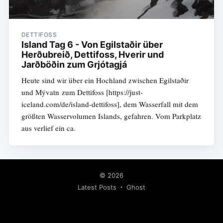
DETTIFOSS
Island Tag 6 - Von Egilstaðir über
Herðubreið, Dettifoss, Hverir und
Jarðböðin zum Grjótagjá
Heute sind wir über ein Hochland zwischen Egilstaðir
und Mývatn zum Dettifoss [https://just-
iceland.com/de/island-dettifoss], dem Wasserfall mit dem
größten Wasservolumen Islands, gefahren. Vom Parkplatz
aus verlief ein ca.
© 2026
Latest Posts
Ghost