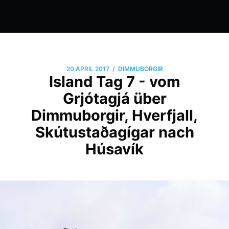
/
20 APRIL 2017
DIMMUBORGIR
Island Tag 7 - vom
Grjótagjá über
Dimmuborgir, Hverfjall,
Skútustaðagígar nach
Húsavík